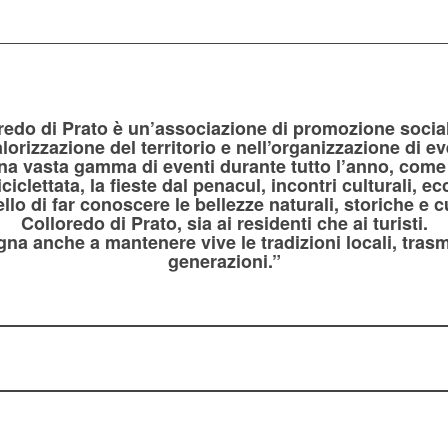
redo di Prato è un’associazione di promozione socia
orizzazione del territorio e nell’organizzazione di even
a vasta gamma di eventi durante tutto l’anno, come la
iciclettata, la fieste dal penacul, incontri culturali, ecc
o di far conoscere le bellezze naturali, storiche e cul
Colloredo di Prato, sia ai residenti che ai turisti.
na anche a mantenere vive le tradizioni locali, tras
generazioni.”
1
2
3
4
5
6
7
8
9
10
11
12
13
14
15