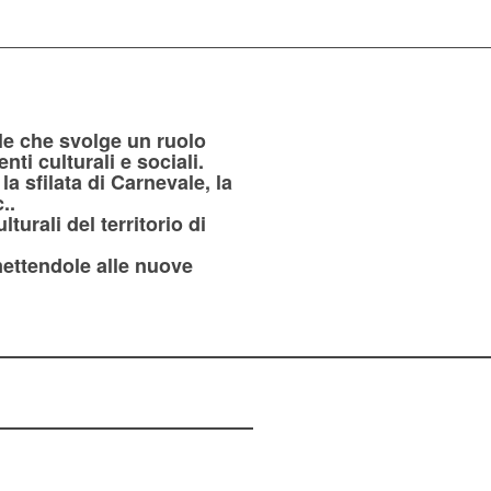
le che svolge un ruolo
ti culturali e sociali.
 sfilata di Carnevale, la
..
turali del territorio di
mettendole alle nuove
16
Succ