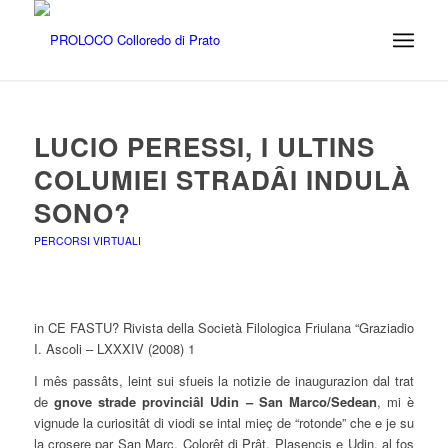
LUCIO PERESSI, I ULTINS
COLUMIEI STRADÂI INDULÀ
SONO?
PERCORSI VIRTUALI
in CE FASTU? Rivista della Società Filologica Friulana “Graziadio
I. Ascoli – LXXXIV (2008) 1
I mês passâts, leint sui sfueis la notizie de inaugurazion dal trat
de
gnove strade provinciâl Udin – San Marco/Sedean
, mi è
vignude la curiositât di viodi se intal mieç de “rotonde” che e je su
la crosere par San Marc, Colorêt di Prât, Plasencis e Udin, al fos