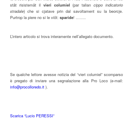
stât risistemât il
vieri columiel
(par talian
cippo indicatorio
stradale
) che si cjatave prin dal savoltament su la beorcje.
Purtrop la piere no si le viôt:
sparide
! ……..
L’intero articolo si trova interamente nell’allegato documento.
Se qualche lettore avesse notizia del “vieri columiel” scomparso
è pregato di inviare una segnalazione alla Pro Loco (e-mail:
info@procolloredo.it
).
Scarica “Lucio PERESSI”