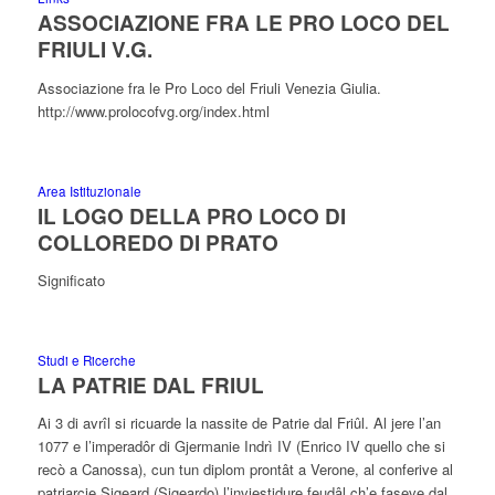
ASSOCIAZIONE FRA LE PRO LOCO DEL
FRIULI V.G.
Associazione fra le Pro Loco del Friuli Venezia Giulia.
http://www.prolocofvg.org/index.html
Area Istituzionale
IL LOGO DELLA PRO LOCO DI
COLLOREDO DI PRATO
Significato
Studi e Ricerche
LA PATRIE DAL FRIUL
Ai 3 di avrîl si ricuarde la nassite de Patrie dal Friûl. Al jere l’an
1077 e l’imperadôr di Gjermanie Indrì IV (Enrico IV quello che si
recò a Canossa), cun tun diplom prontât a Verone, al conferive al
patriarcje Sigeard (Sigeardo) l’inviestidure feudâl ch’e faseve dal